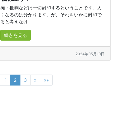
愚痴・批判などは一切封印するということです。人
たくなるのは分かります。が、それをいかに封印で
と考えなけ...
続きを見る
2024年05月10日
1
2
3
»
»»