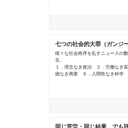
七つの社会的大罪（ガンジ
様々な社会秩序を乱すニュースの
言。
１．理念なき政治 ２．労働なき
徳なき商業 ６．人間性なき科学 ７
同じ苦労・同じ結果、でも