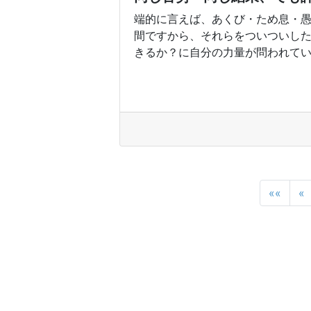
端的に言えば、あくび・ため息・
間ですから、それらをついついし
きるか？に自分の力量が問われている
««
«