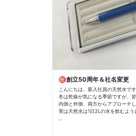
㊗創立50周年＆社名変更
こんにちは。新入社員の天然水で
冬は乾燥が気になる季節ですが、
内側と外側、両方からアプローチ
実は天然水は1日2Lの水を飲むよ
...