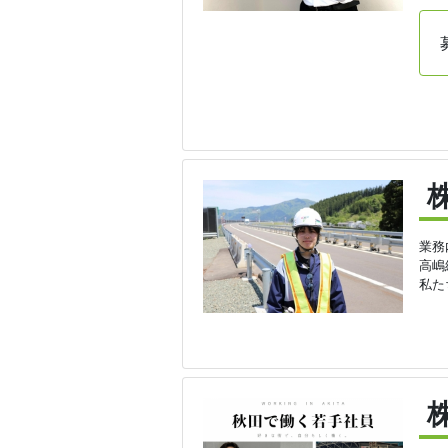
業務
高嶋
私た