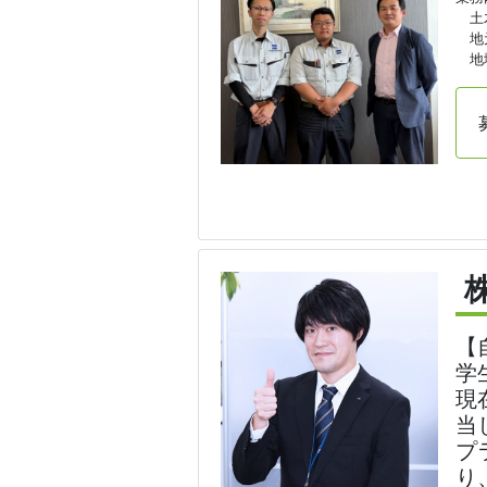
土木
地元
地域
【
学
現
当
プ
り