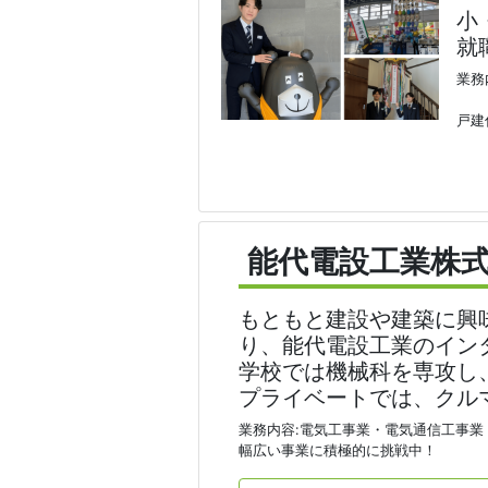
小
就
業務
戸建
能代電設工業株
もともと建設や建築に興
り、能代電設工業のイン
学校では機械科を専攻し
プライベートでは、クル
業務内容:電気工事業・電気通信工事
幅広い事業に積極的に挑戦中！