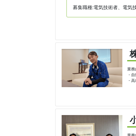
募集職種:電気技術者、電気
業務
・自
・高
業務