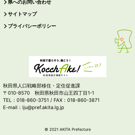
県へのお問い合わせ
サイトマップ
プライバシーポリシー
秋田県人口戦略部移住・定住促進課
〒010-8570 秋田県秋田市山王四丁目1-1
TEL：018-860-3751 / FAX：018-860-3871
E-mail：iju@pref.akita.lg.jp
© 2021 AKITA Prefecture