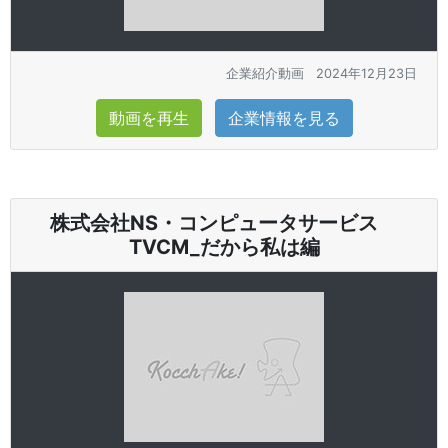
企業紹介動画
2024年12月23日
動画を再生
企業情報を見る
株式会社NS・コンピュータサービス
TVCM_だから私は編