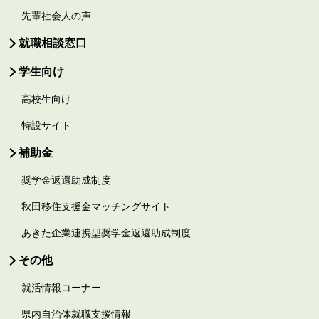
先輩社会人の声
就職相談窓口
学生向け
高校生向け
特設サイト
補助金
奨学金返還助成制度
秋田移住支援金マッチングサイト
あきた企業連携型奨学金返還助成制度
その他
就活情報コーナー
県内自治体就職支援情報