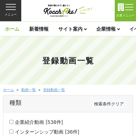
メニュー
企業メニュー
ホーム
新着情報
サイト案内
企業情報
イ
登録動画一覧
ホーム
動画一覧
登録動画一覧
種類
検索条件クリア
企業紹介動画 [538件]
インターンシップ動画 [36件]