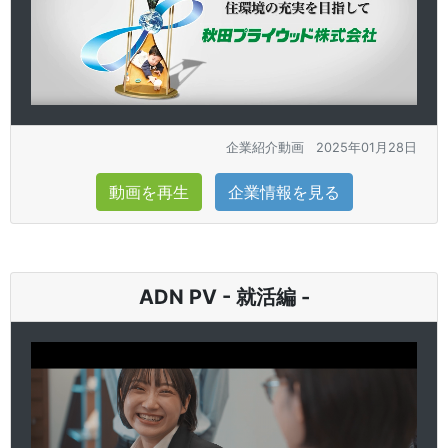
企業紹介動画
2025年01月28日
動画を再生
企業情報を見る
ADN PV - 就活編 -