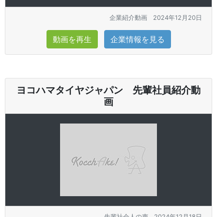
企業紹介動画
2024年12月20日
動画を再生
企業情報を見る
ヨコハマタイヤジャパン 先輩社員紹介動
画
先輩社会人の声
2024年12月18日