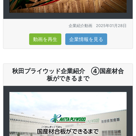
企業紹介動画
2025年01月28日
動画を再生
企業情報を見る
秋田プライウッド企業紹介 ④国産材合
板ができるまで