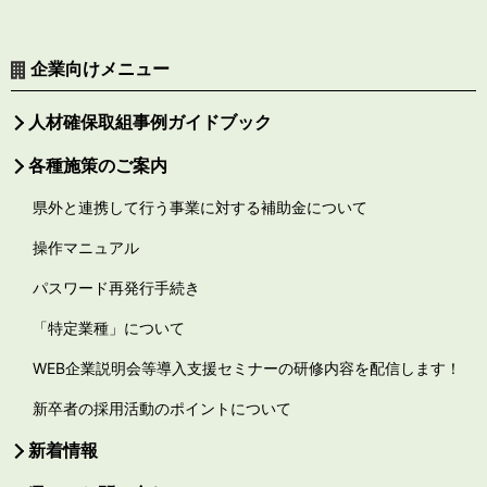
企業向けメニュー
人材確保取組事例ガイドブック
各種施策のご案内
県外と連携して行う事業に対する補助金について
操作マニュアル
パスワード再発行手続き
「特定業種」について
WEB企業説明会等導入支援セミナーの研修内容を配信します！
新卒者の採用活動のポイントについて
新着情報