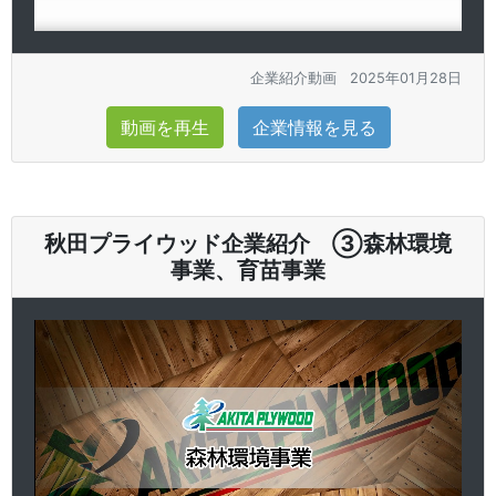
企業紹介動画
2025年01月28日
動画を再生
企業情報を見る
秋田プライウッド企業紹介 ③森林環境
事業、育苗事業