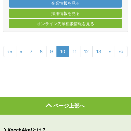
企業情報を見る
採用情報を見る
オンライン先輩相談情報を見る
««
«
7
8
9
10
11
12
13
»
»»
ページ上部へ
KocchAke!とは？