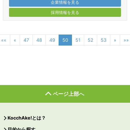
企業情報を見る
採用情報を見る
««
«
47
48
49
50
51
52
53
»
»»
ページ上部へ
KocchAke!とは？
目的から探す