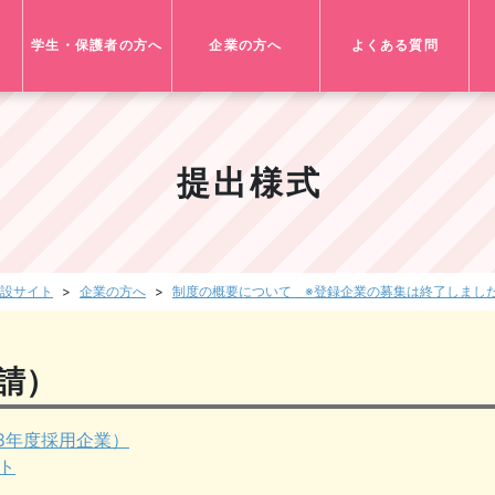
学生・保護者の方へ
企業の方へ
よくある質問
提出様式
設サイト
企業の方へ
制度の概要について ※登録企業の募集は終了しまし
請）
8年度採用企業）
ト