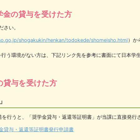
学金の貸与を受けた方
ださい。
so.go.jp/shogakukin/henkan/todokede/shomeisho.html
）か
を行う環境がない方は、下記リンク先を参考に書面にて日本学
の貸与を受けた方
」
請を行うと、「奨学金貸与・返還等証明書」が当課に直接発行
金貸与・返還等証明書発行申請書