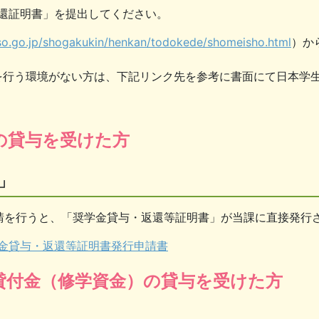
還証明書」を提出してください。
so.go.jp/shogakukin/henkan/todokede/shomeisho.html
）か
を行う環境がない方は、下記リンク先を参考に書面にて日本学
の貸与を受けた方
」
請を行うと、「奨学金貸与・返還等証明書」が当課に直接発行
金貸与・返還等証明書発行申請書
貸付金（修学資金）の貸与を受けた方