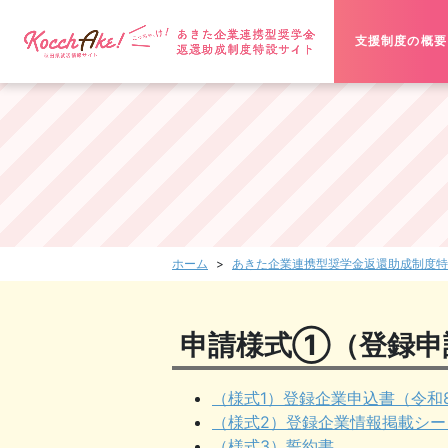
支援制度の概要
ホーム
あきた企業連携型奨学金返還助成制度特
申請様式①（登録申
（様式1）登録企業申込書（令和
（様式2）登録企業情報掲載シー
（様式3）誓約書