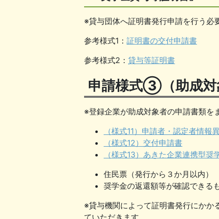
※貸与団体へ証明書発行申請を行う必
参考様式1：
証明書の交付申請書
参考様式2：
貸与等証明書
申請様式③（助成対
※登録企業が助成対象者の申請書類を
（様式11）申請者・認定者情報
（様式12）交付申請書
（様式13）あきた企業連携型奨
住民票（発行から３か月以内）
奨学金の返還額等が確認できる
※貸与機関によって証明書発行にかか
ていただきます。