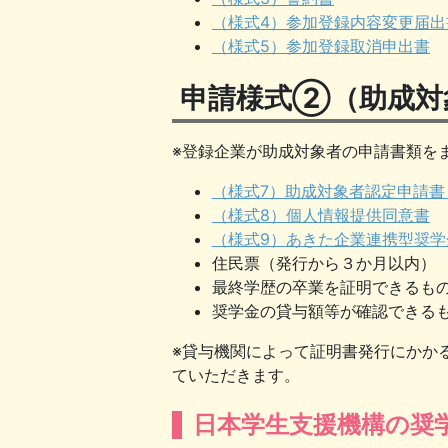
（様式4）参加登録内容変更届出
（様式5）参加登録取消申出書
申請様式②（助成対
※登録企業が助成対象者の申請書類を
（様式7）助成対象者認定申請書
（様式8）個人情報提供同意書
（様式9）あきた企業連携型奨
住民票（発行から３か月以内）
最終学歴の卒業を証明できるも
奨学金の貸与額等が確認できる
※貸与機関によって証明書発行にかか
ていただきます。
日本学生支援機構の奨