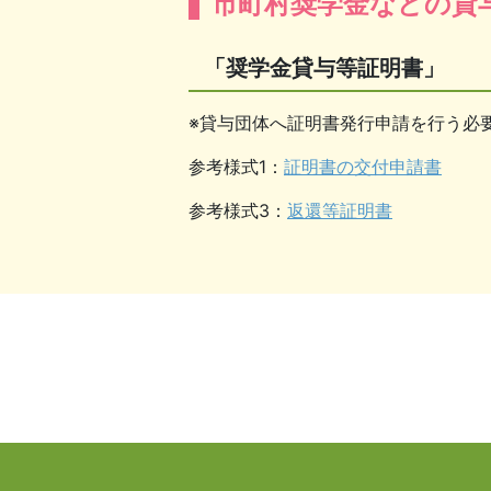
市町村奨学金などの貸
「奨学金貸与等証明書」
※貸与団体へ証明書発行申請を行う必
参考様式1：
証明書の交付申請書
参考様式3：
返還等証明書