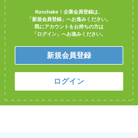
Kocchake！企業会員登録は、
2026年07月24日
就職お役立ち情報
「新規会員登録」へお進みください。
【8月11日・学生大歓迎】「あきた就職フェア in 秋田」
既にアカウントをお持ちの方は
開催
「ログイン」へお進みください。
2026年07月24日
就職お役立ち情報
新規会員登録
【大館市就活情報】「令和8年度 第1回合同就職相談会」
参加者募集のお知らせ
ログイン
2026年07月22日
就職お役立ち情報
【湯沢市就活情報】「ゆざわde働こう！湯沢市企業説明
会」のご案内
随時
インターン
株式会社コア