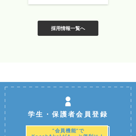
合！
2026年8月10日【面接会】
WEB
採用情報一覧へ
iKEYAKUホールディングス株式会社
【27卒対象】iKEYAKUグループWEB会社説明会
2026年8月10日【面接会】
WEB
池田ライフサポート＆システム（株）
【27卒対象】介護福祉事業｜会社説明会／Web開催
2026年8月10日【面接会】
WEB
社会福祉法人わかば会
【27卒対象】介護福祉事業｜会社説明会／Web開催
学生・保護者会員登録
2026年8月10日【説明会】
WEB
“会員機能”で