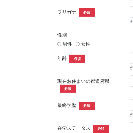
フリガナ
必須
性別
男性
女性
年齢
必須
現在お住まいの都道府県
必須
最終学歴
必須
在学ステータス
必須