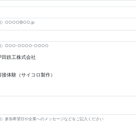
）○○○○@○○.jp
例）○○○-○○○○-○○○○
戸田鉄工株式会社
溶接体験（サイコロ製作）
例）参加希望日や企業へのメッセージなどをご記入ください