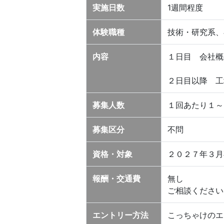
実施日数
1週間程度
体験職種
技術・研究系、
内容
１日目 会社概
２日目以降 工
募集人数
１回あたり１～
募集区分
不問
資格・対象
２０２７年３月
報酬・交通費
無し
ご相談ください
エントリー方法
こっちゃけのエ