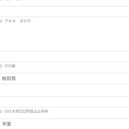
例）アキタ タロウ
例）○○歳
例）○○大学□□学部△△学科