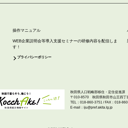
操作マニュアル
WEB企業説明会等導入支援セミナーの研修内容を配信しま
す！
プライバシーポリシー
秋田県人口戦略部移住・定住促進課
〒010-8570 秋田県秋田市山王四丁目
TEL：018-860-3751 / FAX：018-860
E-mail：iju@pref.akita.lg.jp