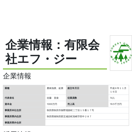
企業情報：有限会
社エフ・ジー
企業情報
業種
農林漁業、鉱業
創立年月日
平成６年１１月
１６日
代表者名
佐藤 直俊
従業員数
14人
資本金
1000万円
売上高
19.5千万円
事業所本社住所
秋田県秋田市御野場新町二丁目１５番１７号
事業所県内住所
秋田県南秋田郡五城目町高崎字田中２８７
事業所県外住所