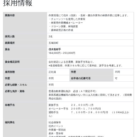
採用情報
業務内容
作業現場にて伐木（伐採）・造材・搬出作業等の林業作業に従事します。
・チェーンソーを使用した作業有
・林業用作業機械オペレーター
・ドローン測量、林地踏査
・森林経営計画の作成
採用人数
2名
就業場所
五城目町
賃金
伐木造材手
184,000円～253,000円
賃金補足説明
会社規定による交通費、家族手当等あり。
※各資格取得、作業スキル等に応じて基本給、諸手当を考慮します。
雇用形態
正社員
学歴
不問
学歴
不問
在卒者の応募可否
可
必要な経験・スキル
不問
必要な免許・資格
普通自動車運転免許 必須（ＡＴ限定不可）
車両系建設機械等の資格のない方には入社後に習得して頂きます。（習得費
用会社負担）
各種手当
家族手当 ２３，０００円～/月
オペレーター手当 ２００円～１，７００円/日
通勤手当 ７，１００円～２８，０００円/月 （１０Km以上か
ら）
福利厚生
社会保険等
社内イベント
作業服一部支給
産休・育休有