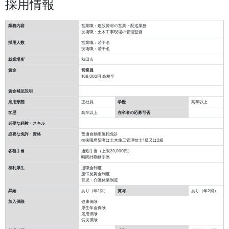
採用情報
業務内容
営業職：建設資材の営業・配送業務
技術職：土木工事現場の管理監督
採用人数
営業職：若干名
技術職：若干名
就業場所
秋田市
賃金
営業員
168,000円
高校卒
賃金補足説明
雇用形態
正社員
学歴
高卒以上
学歴
高卒以上
在卒者の応募可否
必要な経験・スキル
必要な免許・資格
普通自動車運転免許
技術職希望者は土木施工管理技士1級又は2級
各種手当
通勤手当（上限20,000円）
時間外勤務手当
福利厚生
退職金制度
慶弔見舞金制度
育児・介護休業制度
昇給
あり（年1回）
賞与
あり（年2回）
加入保険
健康保険
厚生年金保険
雇用保険
労災保険