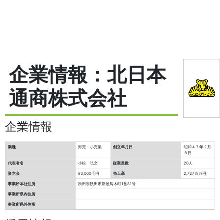
企業情報：北日本
通商株式会社
企業情報
業種
卸売・小売業
創立年月日
昭和４７年２月
８日
代表者名
小松 弘之
従業員数
20人
資本金
83,000千円
売上高
2,727百万円
事業所本社住所
秋田県秋田市新屋鳥木町1番81号
事業所県内住所
事業所県外住所