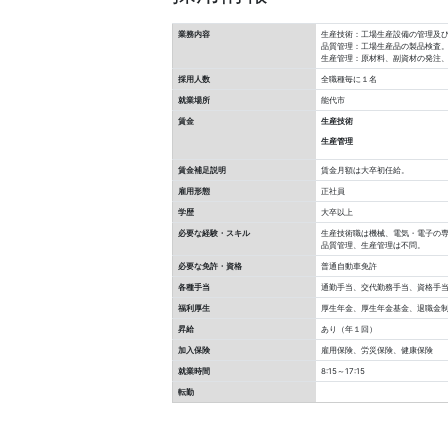
業務内容
生産技術：工場生産設備の管理及
品質管理：工場生産品の製品検査
生産管理：原材料、副資材の発注
採用人数
全職種毎に１名
就業場所
能代市
賃金
生産技術
生産管理
賃金補足説明
賃金月額は大卒初任給。
雇用形態
正社員
学歴
大卒以上
必要な経験・スキル
生産技術職は機械、電気・電子の
品質管理、生産管理は不問。
必要な免許・資格
普通自動車免許
各種手当
通勤手当、交代勤務手当、資格手
福利厚生
厚生年金、厚生年金基金、退職金
昇給
あり（年１回）
加入保険
雇用保険、労災保険、健康保険
就業時間
8:15～17:15
転勤