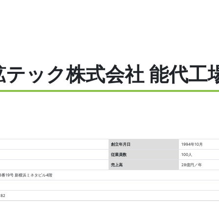
鉱テック株式会社 能代工
創立年月日
1994年10月
従業員数
100人
売上高
28億円／年
番19号 新横浜ミネタビル4階
82