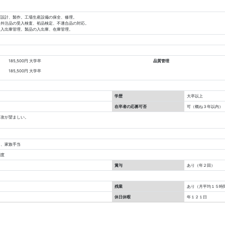
び設計、製作。工場生産設備の保全、修理。
。外注品の受入検査、初品検定、不適合品の対応。
、入出庫管理。製品の入出庫、在庫管理。
185,500円
大学卒
品質管理
185,500円
大学卒
学歴
大卒以上
在卒者の応募可否
可（概ね３年以内）
専攻が望ましい。
当、家族手当
制度
賞与
あり（年２回）
残業
あり（月平均１５時
休日休暇
年１２１日