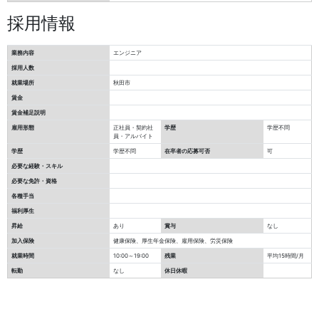
採用情報
業務内容
エンジニア
採用人数
就業場所
秋田市
賃金
賃金補足説明
雇用形態
正社員・契約社
学歴
学歴不問
員・アルバイト
学歴
学歴不問
在卒者の応募可否
可
必要な経験・スキル
必要な免許・資格
各種手当
福利厚生
昇給
あり
賞与
なし
加入保険
健康保険、厚生年金保険、雇用保険、労災保険
就業時間
10:00～19:00
残業
平均15時間/月
転勤
なし
休日休暇