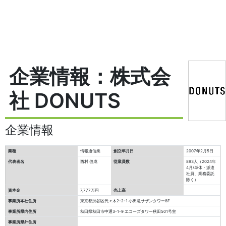
企業情報：株式会
社 DONUTS
企業情報
業種
情報通信業
創立年月日
2007年2月5日
代表者名
西村 啓成
従業員数
893人（2024年
4月/単体・派遣
社員、業務委託
除く）
資本金
7,777万円
売上高
事業所本社住所
東京都渋谷区代々木2-2-1 小田急サザンタワー8F
事業所県内住所
秋田県秋田市中通3-1-9 エコーズタワー秋田501号室
事業所県外住所