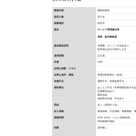
業務内容
職業指導員
採用人数
若干名
就業場所
秋田市
賃金
サービス管理責任者
営業・販売事務員
賃金補足説明
交通費・ガソリン代支給あり
駐車場は会社が契約します
雇用形態
正社員
学歴
不問
必要な経験・スキル
必要な免許・資格
普通自動車免許（歓迎）
各種手当
通勤手当、処遇改善手当
福利厚生
ぬくもり手当（冬季期間別途手当
交通費支給あり
服装自由
資格取得支援・手当あり
昇給
あり（原則年１回）
加入保険
雇用保険、労災保険、健康保険、
就業時間
9:00-18:00（うち１時間休憩）
時短勤務応相談
転勤
原則無し