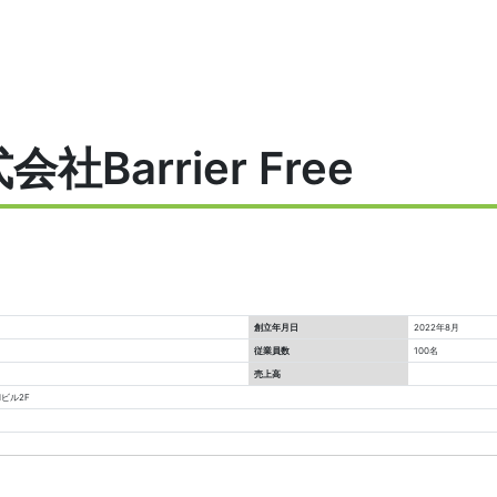
Barrier Free
創立年月日
2022年8月
従業員数
100名
売上高
Nビル2F