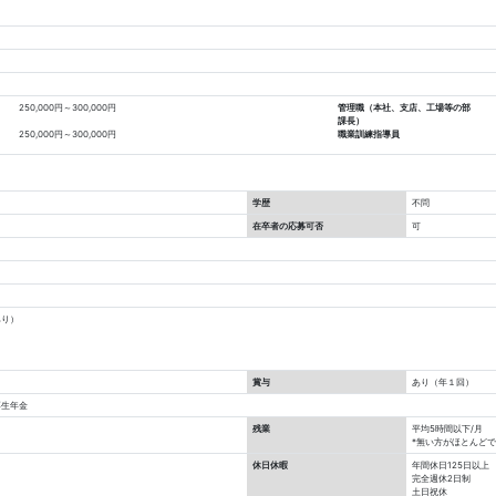
250,000円～300,000円
管理職（本社、支店、工場等の部
課長）
250,000円～300,000円
職業訓練指導員
学歴
不問
在卒者の応募可否
可
あり）
賞与
あり（年１回）
厚生年金
残業
平均5時間以下/月
*無い方がほとんど
休日休暇
年間休日125日以上
完全週休2日制
土日祝休