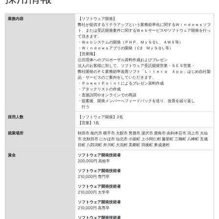
業務内容
【ソフトウェア開発】
弊社が提供するリテラアップという業務効率化に関するＷｉｎｄｏｗｓソフ
ト、または受託開発案件に関するＷｅｂサービスやソフトウェア開発を行っ
て頂きます。
・Ｗｅｂシステムの開発（ＰＨＰ、ＭｙＳＱＬ、ＡＷＳ等）
・Ｗｉｎｄｏｗｓアプリの開発（Ｃ♯ ＭｙＳＱＬ等）
【営業職】
公共団体へのプロポーザル資料作成およびプレゼン
法人のお客様に対して、ソフトウェア受託開発営業・ＳＥＳ営業・
弊社開発のＰＣ業務効率改善ソフト「Ｌｉｔｅｒａ Ａｐｐ」はじめ自社製
品・サービスのご案内をしていただきます。
・ＰｏｗｅｒＰｏｉｎｔによるプレゼン資料作成
・アタックリストの作成
・直接訪問やオンラインでの商談
・提案後、開発メンバーへフィードバックを送り、改善を繰り返し
行う
採用人数
【ソフトウェア開発】2名
【営業】1名
就業場所
秋田市 能代市 横手市 大館市 男鹿市 湯沢市 鹿角市 由利本荘市 潟上市 大仙
市 北秋田市 にかほ市 仙北市 小坂町 上小阿仁村 藤里町 三種町 八峰町 五城
目町 八郎潟町 井川町 大潟村 美郷町 羽後町 東成瀬村
賃金
ソフトウェア開発技術者
200,000円
高校卒
ソフトウェア開発技術者
210,000円
専門卒
ソフトウェア開発技術者
210,000円
大学卒
ソフトウェア開発技術者
210,000円
高専卒
ソフトウェア開発技術者