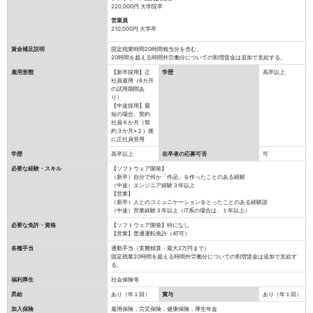
220,000円
大学院卒
営業員
210,000円
大学卒
賃金補足説明
固定残業時間20時間相当分を含む。
20時間を超える時間外労働分についての割増賃金は追加で支給する。
雇用形態
【新卒採用】正
学歴
高卒以上
社員雇用（6カ月
の試用期間あ
り）
【中途採用】最
短の場合、契約
社員６か月（契
約３か月×２）後
に正社員登用
学歴
高卒以上
在卒者の応募可否
可
必要な経験・スキル
【ソフトウェア開発】
（新卒）自分で何か「作品」を作ったことのある経験
（中途）エンジニア経験３年以上
【営業】
（新卒）人とのコミュニケーションをとったことのある経験談
（中途）営業経験３年以上（IT系の場合は、１年以上）
必要な免許・資格
【ソフトウェア開発】特になし
【営業】普通運転免許（AT可）
各種手当
通勤手当（実費精算・最大2万円まで）
固定残業20時間を超える時間外労働分についての割増賃金は追加で支給す
る。
福利厚生
社会保険等
昇給
あり（年１回）
賞与
あり（年１回）
加入保険
雇用保険，労災保険，健康保険，厚生年金