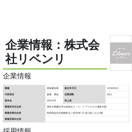
企業情報：株式会
社リベンリ
企業情報
業種
情報通信業
創立年月日
20180522
代表者名
倉橋 康友
従業員数
28人
資本金
300万円
売上高
事業所本社住所
神奈川県藤沢市辻堂神台２－２－１ アイクロス湘南８階
事業所県内住所
秋田県仙北市角館町水ノ目沢98-12 谷口第二ビル2階
事業所県外住所
採用情報