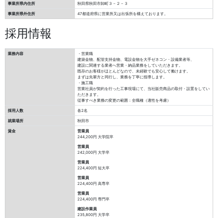
事業所県内住所
秋田県秋田市卸町３－２－３
事業所県外住所
47都道府県に営業所又は出張所を構えております。
採用情報
業務内容
・営業職
建築金物、配管支持金物、電設金物を大手ゼネコン・設備業者等、
建設に関連する業者へ営業・納品業務をしていただきます。
既存のお客様がほとんどなので、未経験でも安心して働けます。
まずは先輩方と同行し、業務を丁寧に指導します。
・施工職
営業社員が契約を行った工事現場にて、当社販売商品の取付・設置をしてい
ただきます。
従事すべき業務の変更の範囲：全職種（適性を考慮）
採用人数
各2名
就業場所
秋田市
賃金
営業員
244,200円
大学院卒
営業員
242,000円
大学卒
営業員
224,400円
短大卒
営業員
224,400円
高専卒
営業員
224,400円
専門卒
建設作業員
235,800円
大学卒