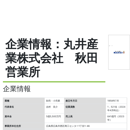
企業情報：丸井産
業株式会社 秋田
営業所
企業情報
業種
卸売・小売業
創立年月日
1958年7月
代表者名
吉村 良介
従業員数
1，521名（2024
年4月時点）
資本金
5億5,500万円
売上高
641億円（2023
年）
事業所本社住所
広島県広島市西区商工センター1丁目1-46