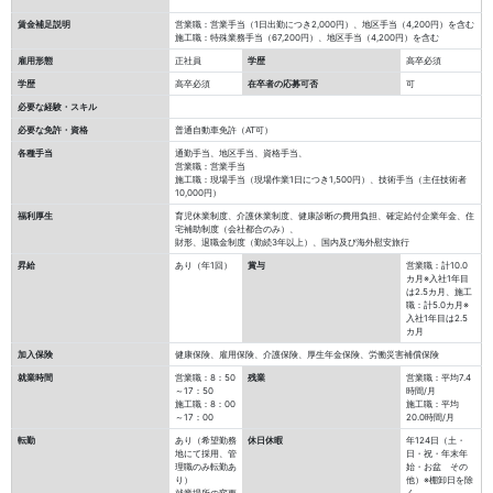
賃金補足説明
営業職：営業手当（1日出勤につき2,000円）、地区手当（4,200円）を含む
施工職：特殊業務手当（67,200円）、地区手当（4,200円）を含む
雇用形態
正社員
学歴
高卒必須
学歴
高卒必須
在卒者の応募可否
可
必要な経験・スキル
必要な免許・資格
普通自動車免許（AT可）
各種手当
通勤手当、地区手当、資格手当、
営業職：営業手当
施工職：現場手当（現場作業1日につき1,500円）、技術手当（主任技術者
10,000円）
福利厚生
育児休業制度、介護休業制度、健康診断の費用負担、確定給付企業年金、住
宅補助制度（会社都合のみ）、
財形、退職金制度（勤続3年以上）、国内及び海外慰安旅行
昇給
あり（年1回）
賞与
営業職：計10.0
カ月※入社1年目
は2.5カ月、施工
職：計5.0カ月※
入社1年目は2.5
カ月
加入保険
健康保険、雇用保険、介護保険、厚生年金保険、労働災害補償保険
就業時間
営業職：8：50
残業
営業職：平均7.4
～17：50
時間/月
施工職：8：00
施工職：平均
～17：00
20.0時間/月
転勤
あり（希望勤務
休日休暇
年124日（土・
地にて採用、管
日・祝・年末年
理職のみ転勤あ
始・お盆 その
り）
他）※棚卸日を除