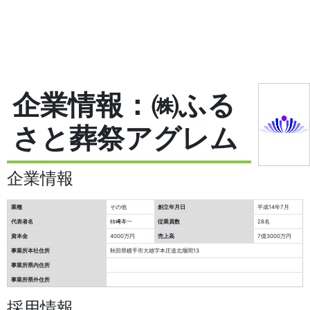
企業情報：㈱ふる
さと葬祭アグレム
企業情報
業種
その他
創立年月日
平成14年7月
代表者名
柿﨑孝一
従業員数
28名
資本金
4000万円
売上高
7億3000万円
事業所本社住所
秋田県横手市大雄字本庄道北堰間13
事業所県内住所
事業所県外住所
採用情報