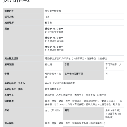
業務内容
葬祭業全般業務
採用人数
２名
就業場所
横手市
賃金
葬祭ディレクター
211,700円
大学卒
葬祭ディレクター
210,500円
短大卒
葬祭ディレクター
210,500円
専門卒
賃金補足説明
通勤手当月額22,500円まで・携帯手当・宿直手当・出動手当
雇用形態
正社員
学歴
専門学校卒・大
卒
学歴
専門学校卒・大
在卒者の応募可否
可
卒
必要な経験・スキル
Word・Excelの基本操作程度
必要な免許・資格
普通自動車免許
各種手当
通勤手当・みなし残業手当・携帯手当・宿直手当・出動手当
福利厚生
雇用・労災・健康・厚生・被服貸与・退職金制度あり（勤続３年以上）・有
休休暇・リフレッシュ休暇・育児休暇・慶弔見舞金・社員忘年会・慰労品
昇給
あり（年１回）
賞与
あり（年２回）
＋決算手当（変
動あり）
加入保険
雇用・労災・健康・厚生・退職金制度あり（勤続３年以上）