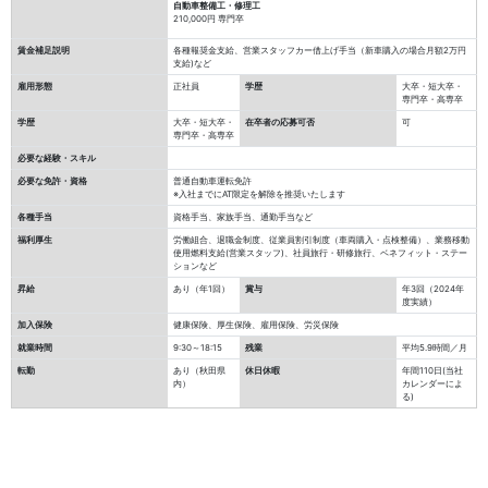
自動車整備工・修理工
210,000円
専門卒
賃金補足説明
各種報奨金支給、営業スタッフカー借上げ手当（新車購入の場合月額2万円
支給)など
雇用形態
正社員
学歴
大卒・短大卒・
専門卒・高専卒
学歴
大卒・短大卒・
在卒者の応募可否
可
専門卒・高専卒
必要な経験・スキル
必要な免許・資格
普通自動車運転免許
※入社までにAT限定を解除を推奨いたします
各種手当
資格手当、家族手当、通勤手当など
福利厚生
労働組合、退職金制度、従業員割引制度（車両購入・点検整備）、業務移動
使用燃料支給(営業スタッフ)、社員旅行・研修旅行、ベネフィット・ステー
ションなど
昇給
あり（年1回）
賞与
年3回（2024年
度実績）
加入保険
健康保険、厚生保険、雇用保険、労災保険
就業時間
9:30～18:15
残業
平均5.9時間／月
転勤
あり（秋田県
休日休暇
年間110日(当社
内）
カレンダーによ
る)