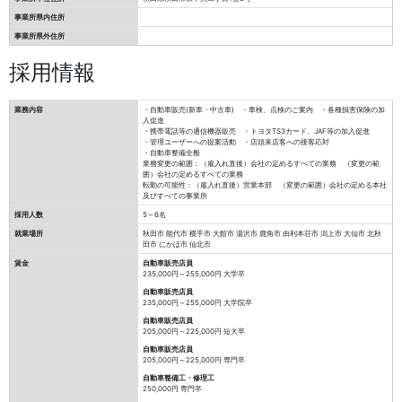
事業所県内住所
事業所県外住所
採用情報
業務内容
・自動車販売(新車・中古車) ・車検、点検のご案内 ・各種損害保険の加
入促進
・携帯電話等の通信機器販売 ・トヨタTS3カード、JAF等の加入促進
・管理ユーザーへの提案活動 ・店頭来店客への接客応対
・自動車整備全般
業務変更の範囲：（雇入れ直後）会社の定めるすべての業務 （変更の範
囲）会社の定めるすべての業務
転勤の可能性：（雇入れ直後）営業本部 （変更の範囲）会社の定める本社
及びすべての事業所
採用人数
5～6名
就業場所
秋田市 能代市 横手市 大館市 湯沢市 鹿角市 由利本荘市 潟上市 大仙市 北秋
田市 にかほ市 仙北市
賃金
自動車販売店員
235,000円～255,000円
大学卒
自動車販売店員
235,000円～255,000円
大学院卒
自動車販売店員
205,000円～225,000円
短大卒
自動車販売店員
205,000円～225,000円
専門卒
自動車整備工・修理工
250,000円
専門卒