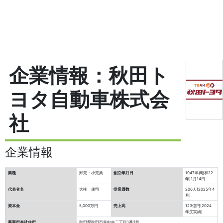
企業情報：秋田ト
ヨタ自動車株式会
社
企業情報
業種
卸売・小売業
創立年月日
1947年(昭和22
年)1月14日
代表者名
大柳 康司
従業員数
206人(2025年4
月)
資本金
5,000万円
売上高
123億円(2024
年度実績)
事業所本社住所
秋田県秋田市泉中央二丁目1番3号