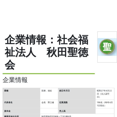
企業情報：社会福
祉法人 秋田聖徳
会
企業情報
業種
医療、福祉
創立年月日
昭和27年4月22
日（法人認可
日）
代表者名
会長 野口修
従業員数
196名（R8年4月
1日現在）
資本金
売上高
事業所本社住所
秋田県秋田市旭南一丁目5番6号