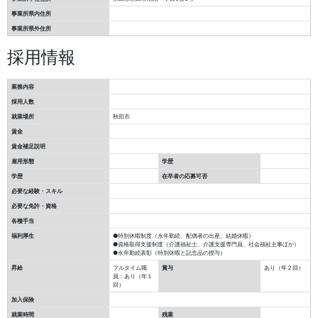
事業所県内住所
事業所県外住所
採用情報
業務内容
採用人数
就業場所
秋田市
賃金
賃金補足説明
雇用形態
学歴
学歴
在卒者の応募可否
必要な経験・スキル
必要な免許・資格
各種手当
福利厚生
●特別休暇制度（永年勤続、配偶者の出産、結婚休暇）
●資格取得支援制度（介護福祉士、介護支援専門員、社会福祉主事ほか）
●永年勤続表彰（特別休暇と記念品の授与）
昇給
フルタイム職
賞与
あり（年２回）
員：あり（年１
回）
加入保険
就業時間
残業