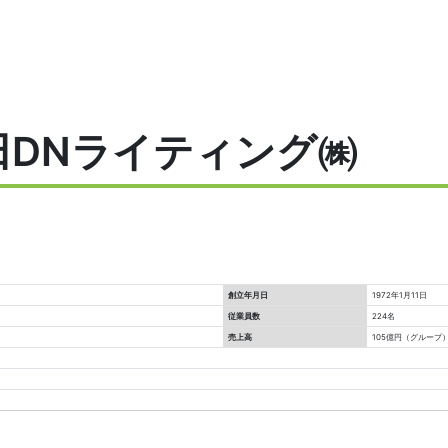
田DNライティング㈱
創立年月日
1972年1月11日
従業員数
224名
売上高
105億円（グループ