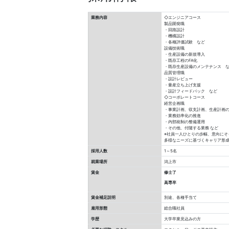
業務内容
◇エンジニアコース
製品開発職
・回路設計
・機構設計
・各種評価試験 など
設備技術職
・生産設備の新規導入
・既存工程のFA化
・既存生産設備のメンテナンス 
品質管理職
・設計レビュー
・量産立ち上げ支援
・設計フィードバック など
◇コーポレートコース
経営企画職
・事業計画、収支計画、生産計画
・業務効率化の推進
・内部統制の整備運用
・その他、付随する業務 など
※社員一人ひとりの歩幅、意向にそ
多様なニーズに基づくキャリア形成
採用人数
1～5名
就業場所
潟上市
賃金
修士了
高専卒
賃金補足説明
別途、各種手当て
雇用形態
総合職社員
学歴
⼤学卒業⾒込みの⽅