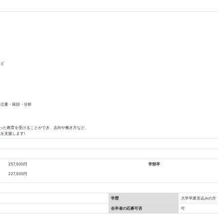
など
の立案・統括・分析
った教育を受けることができ、志向や働き方など、
を支援します!
257,500円
学部卒
227,500円
学歴
⼤学卒業⾒込みの⽅
在卒者の応募可否
可