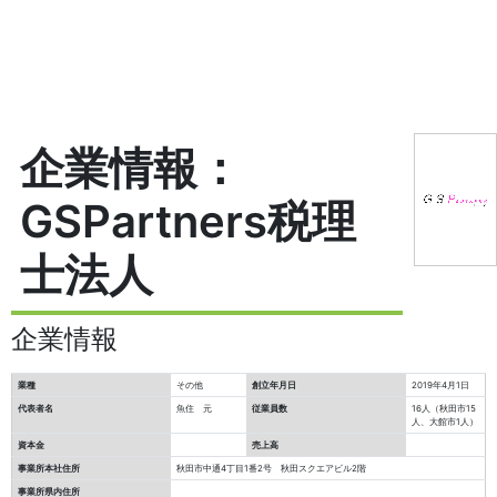
企業情報：
GSPartners税理
士法人
企業情報
業種
その他
創立年月日
2019年4月1日
代表者名
魚住 元
従業員数
16人（秋田市15
人、大館市1人）
資本金
売上高
事業所本社住所
秋田市中通4丁目1番2号 秋田スクエアビル2階
事業所県内住所