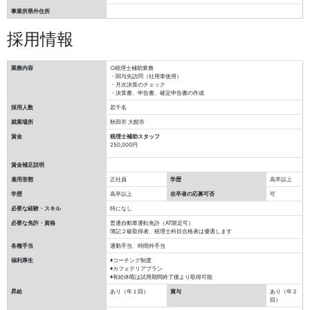
事業所県外住所
採用情報
業務内容
○税理士補助業務
・関与先訪問（社用車使用）
・月次決算のチェック
・決算書、申告書、確定申告書の作成
採用人数
若干名
就業場所
秋田市 大館市
賃金
税理士補助スタッフ
250,000円
賃金補足説明
雇用形態
正社員
学歴
高卒以上
学歴
高卒以上
在卒者の応募可否
可
必要な経験・スキル
特になし
必要な免許・資格
普通自動車運転免許（AT限定可）
簿記２級取得者、税理士科目合格者は優遇します
各種手当
通勤手当、時間外手当
福利厚生
◉コーチング制度
◉カフェテリアプラン
◉有給休暇は試用期間終了後より取得可能
昇給
あり（年１回）
賞与
あり（年２
回）