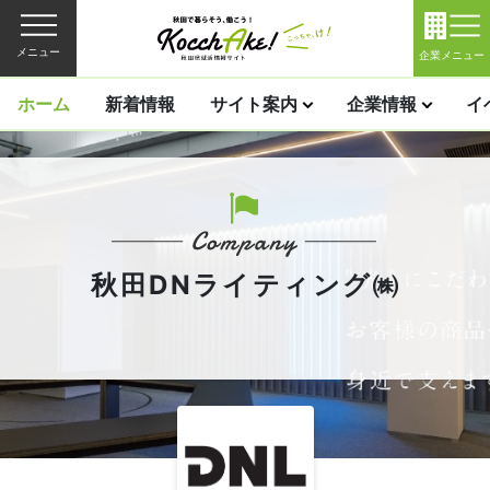
メニュー
企業メニュー
ホーム
新着情報
サイト案内
企業情報
イ
秋田DNライティング㈱