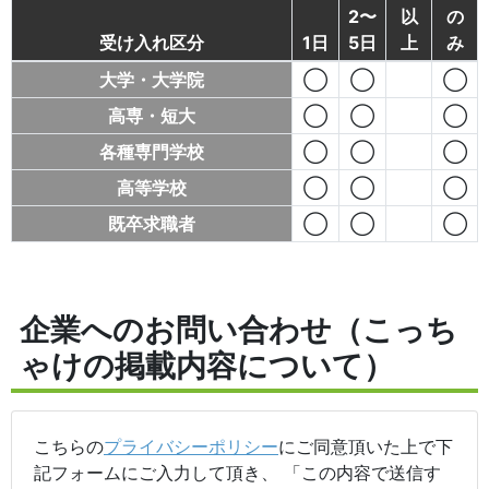
2〜
以
の
受け入れ区分
1日
5日
上
み
大学・大学院
◯
◯
◯
高専・短大
◯
◯
◯
各種専門学校
◯
◯
◯
高等学校
◯
◯
◯
既卒求職者
◯
◯
◯
企業へのお問い合わせ（こっち
ゃけの掲載内容について）
こちらの
プライバシーポリシー
にご同意頂いた上で下
記フォームにご入力して頂き、 「この内容で送信す