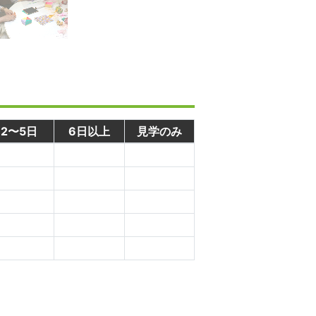
2〜5日
6日以上
見学のみ