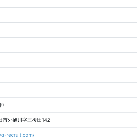
恒
2秋田市外旭川字三後田142
yg-recruit.com/