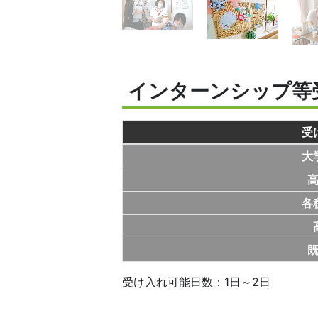
インターンシップ等
受
大
各
受け入れ可能日数：1日～2日