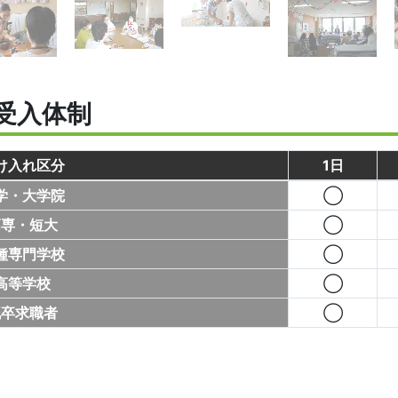
受入体制
け入れ区分
1日
学・大学院
◯
高専・短大
◯
種専門学校
◯
高等学校
◯
既卒求職者
◯