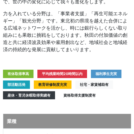
で、世の中の変化に応じて我々も進化をします。
力を入れている分野は、「事業者支援」「再生可能エネル
ギー」「観光分野」です。東北初の県境を越えた合併によ
る広域ネットワークを活かし、時には銀行らしくない取り
組みにも果敢に挑戦をしております。秋田の付加価値の創
造と共に経済波及効果や雇用創出など、地域社会と地域経
済の持続的な発展に貢献してまいります。
有休取得率高
平均残業時間20時間以内
福利厚生充実
部活動活発
教育研修制度充実
社宅・家賃補助有
産休・育児休暇取得実績有
資格取得支援制度有
業種