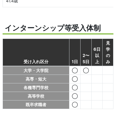
41.4歳
インターンシップ等受入体制
見
6日
学
2〜
以
の
受け入れ区分
1日
5日
上
み
大学・大学院
◯
◯
高専・短大
◯
各種専門学校
◯
高等学校
◯
既卒求職者
◯