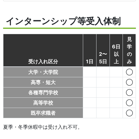
インターンシップ等受入体制
見
6日
学
2〜
以
の
受け入れ区分
1日
5日
上
み
大学・大学院
◯
高専・短大
◯
各種専門学校
◯
高等学校
◯
既卒求職者
◯
夏季・冬季休暇中は受け入れ不可。