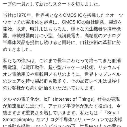
ープの一員として新たなスタートを切りました。
当社は1970年、世界初となるCMOS ICを搭載したクオーツ
ウオッチの実用化を起点に、CMOS ICの自社開発、製造を
開始。以来、時計用はもちろん、様々な民生機器や携帯機
器、車載機器向けに小型、低消費電力、高精度のアナログ
半導体製品を提供し続けると同時に、自社技術の革新に努
めてきました。
私たちの強みは、これまで長年にわたって培ってきた低消
費電流、低電圧動作、超小型パッケージ技術。リチウムイ
オン電池用ICや車載用メモリのように、世界トップレベル
のシェアを持つ製品群も数多く、その品質レベルは世界中
のお客様から高い評価をいただいております。
クルマの電子化や、IoT（Internet of Things）社会の実現
が加速度的に進む中、アナログ半導体が果たす役割は、今
後ますます重要さを増していきます。私たちは「『Small
Smart Simple』なアナログ半導体ソリューションでお客様
に感動を提供」というビジョンの下、世界中の人々の豊か