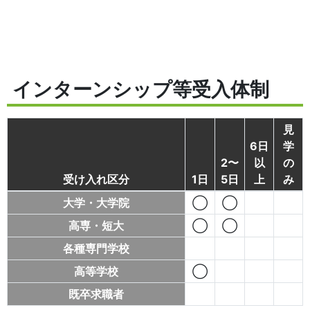
インターンシップ等受入体制
見
6日
学
2〜
以
の
受け入れ区分
1日
5日
上
み
大学・大学院
◯
◯
高専・短大
◯
◯
各種専門学校
高等学校
◯
既卒求職者