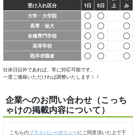
受け入れ区分
1日
5日
上
み
大学・大学院
◯
◯
◯
高専・短大
◯
◯
◯
各種専門学校
◯
◯
◯
高等学校
◯
◯
◯
既卒求職者
◯
◯
◯
社休日以外であれば、常に対応可能です。
一度ご連絡いただければ調整いたします！！
企業へのお問い合わせ（こっち
ゃけの掲載内容について）
こちらの
プライバシーポリシー
にご同意頂いた上で下