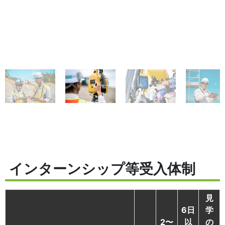
インターンシップ等受入体制
見
6日
学
2〜
以
の