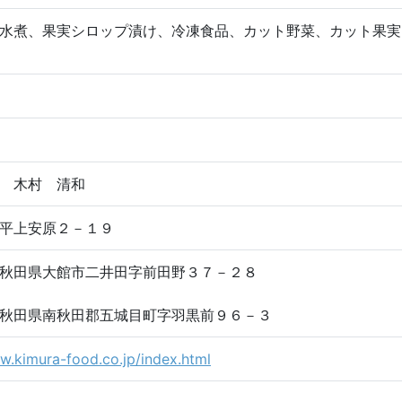
水煮、果実シロップ漬け、冷凍食品、カット野菜、カット果実
 木村 清和
平上安原２－１９
秋田県大館市二井田字前田野３７－２８
秋田県南秋田郡五城目町字羽黒前９６－３
w.kimura-food.co.jp/index.html