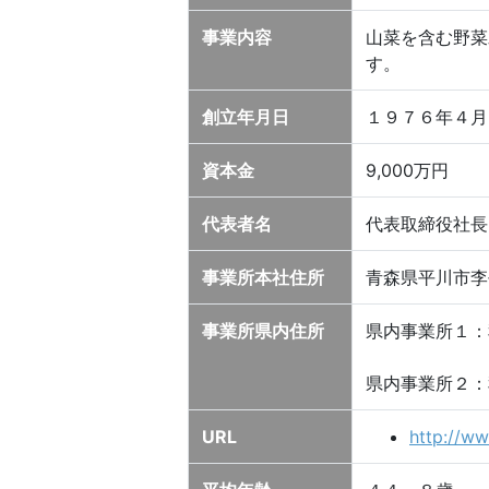
事業内容
山菜を含む野菜
す。
創立年月日
１９７６年４月
資本金
9,000万円
代表者名
代表取締役社長
事業所本社住所
青森県平川市李
事業所県内住所
県内事業所１：
県内事業所２：
URL
http://ww