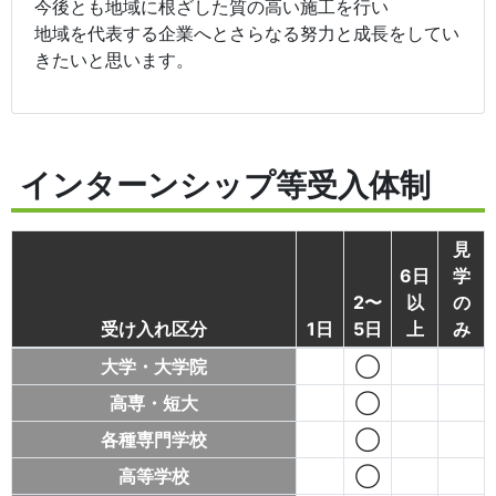
今後とも地域に根ざした質の高い施工を行い
地域を代表する企業へとさらなる努力と成長をしてい
きたいと思います。
インターンシップ等受入体制
見
6日
学
2〜
以
の
受け入れ区分
1日
5日
上
み
大学・大学院
◯
高専・短大
◯
各種専門学校
◯
高等学校
◯