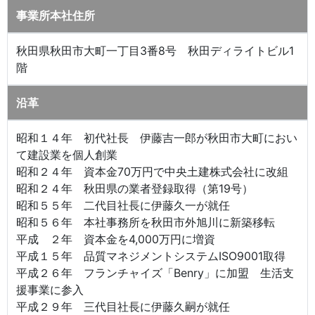
事業所本社住所
秋田県秋田市大町一丁目3番8号 秋田ディライトビル1
階
沿革
昭和１４年 初代社長 伊藤吉一郎が秋田市大町におい
て建設業を個人創業
昭和２４年 資本金70万円で中央土建株式会社に改組
昭和２４年 秋田県の業者登録取得（第19号）
昭和５５年 二代目社長に伊藤久一が就任
昭和５６年 本社事務所を秋田市外旭川に新築移転
平成 ２年 資本金を4,000万円に増資
平成１５年 品質マネジメントシステムISO9001取得
平成２６年 フランチャイズ「Benry」に加盟 生活支
援事業に参入
平成２９年 三代目社長に伊藤久嗣が就任