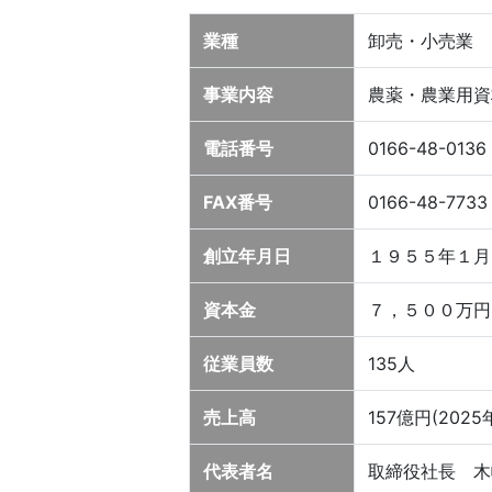
業種
卸売・小売業
事業内容
農薬・農業用資
電話番号
0166-48-0136
FAX番号
0166-48-7733
創立年月日
１９５５年１月
資本金
７，５００万円
従業員数
135人
売上高
157億円(202
代表者名
取締役社長 木