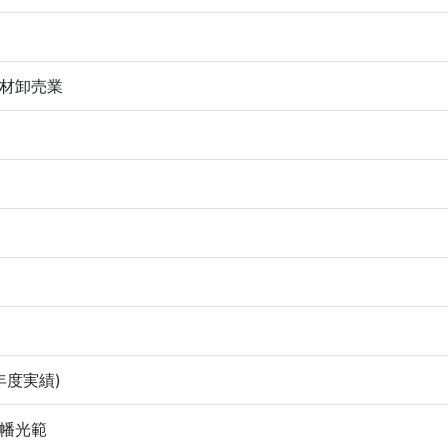
材卸売業
5年度実績)
幡光範