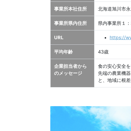
事業所本社住所
北海道旭川市永山
事業所県内住所
県内事業所１：
URL
https://w
平均年齢
43歳
企業担当者から
食の安心安全を
のメッセージ
先端の農業機器
と、地域に根差