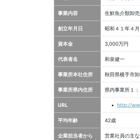
事業内容
生鮮魚介類卸売
創立年月日
昭和４１年４月
資本金
3,000万円
代表者名
和泉健一
事業所本社住所
秋田県横手市卸
事業所県内住所
県内事業所１：
URL
http://ww
平均年齢
42歳
企業担当者から
営業社員の主な