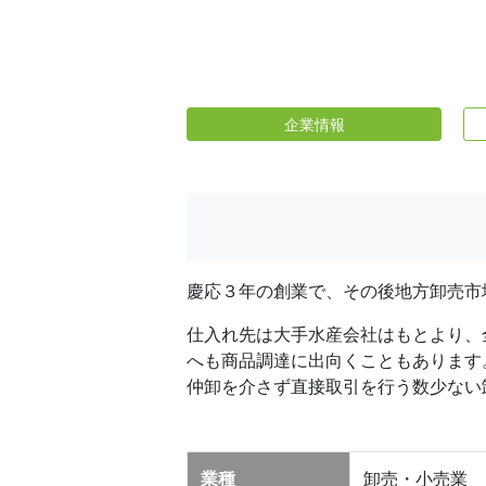
企業情報
慶応３年の創業で、その後地方卸売市
仕入れ先は大手水産会社はもとより、
へも商品調達に出向くこともあります
仲卸を介さず直接取引を行う数少ない
業種
卸売・小売業