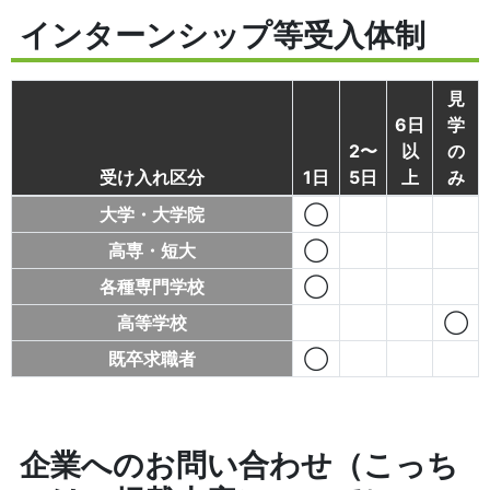
インターンシップ等受入体制
見
6日
学
2〜
以
の
受け入れ区分
1日
5日
上
み
大学・大学院
◯
高専・短大
◯
各種専門学校
◯
高等学校
◯
既卒求職者
◯
企業へのお問い合わせ（こっち