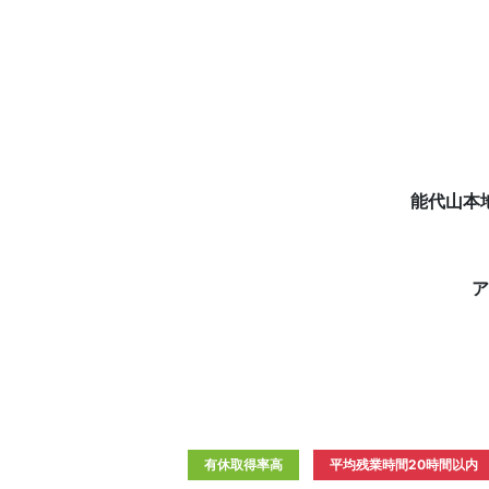
能代山本
ア
有休取得率高
平均残業時間20時間以内