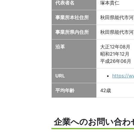
代表者名
塚本貴仁
事業所本社住所
秋田県能代市河
事業所県内住所
秋田県能代市河
沿革
大正12年08月
昭和21年12
平成26年06
URL
https://
平均年齢
42歳
企業へのお問い合わ