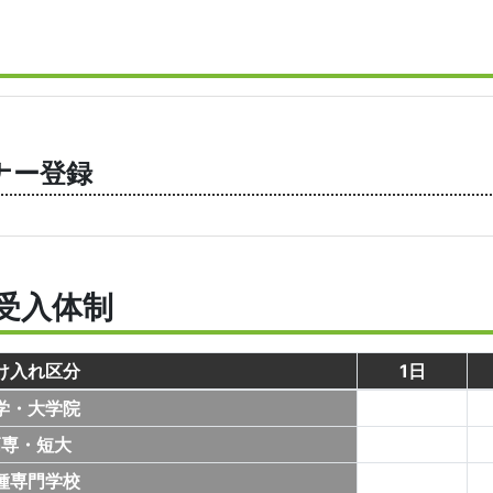
ナー登録
受入体制
け入れ区分
1日
学・大学院
高専・短大
種専門学校