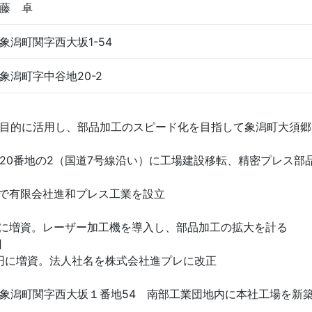
藤 卓
象潟町関字西大坂1-54
象潟町字中谷地20-2
目的に活用し、部品加工のスピード化を目指して象潟町大須郷
20番地の2（国道7号線沿い）に工場建設移転、精密プレス部
円で有限会社進和プレス工業を設立
円に増資。レーザー加工機を導入し、部品加工の拡大を計る
日
0万円に増資。法人社名を株式会社進プレに改正
象潟町関字西大坂１番地54 南部工業団地内に本社工場を新