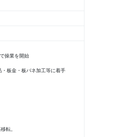
で操業を開始
品・板金・板バネ加工等に着手
築移転。