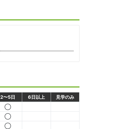
2〜5日
6日以上
見学のみ
◯
◯
◯