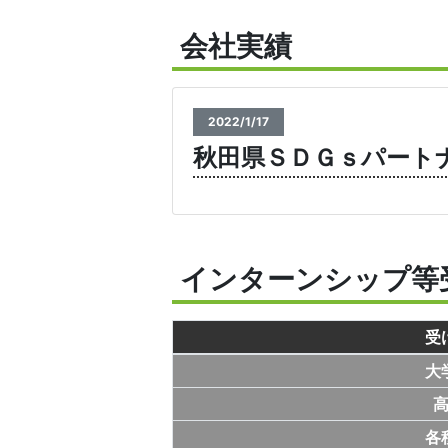
会社実績
2022/1/17
秋田県ＳＤＧｓパート
インターンシップ等
受
大
各