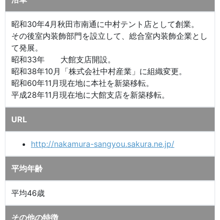
昭和30年4月秋田市南通に中村テント店として創業。
その後室内装飾部門を設立して、総合室内装飾企業とし
て発展。
昭和33年 大館支店開設。
昭和38年10月「株式会社中村産業」に組織変更。
昭和60年11月現在地に本社を新築移転。
平成28年11月現在地に大館支店を新築移転。
URL
http://nakamura-sangyou.sakura.ne.jp/
平均年齢
平均46歳
その他の特徴