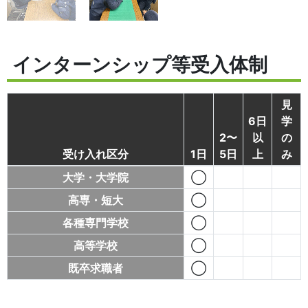
インターンシップ等受入体制
見
6日
学
2〜
以
の
受け入れ区分
1日
5日
上
み
大学・大学院
◯
高専・短大
◯
各種専門学校
◯
高等学校
◯
既卒求職者
◯