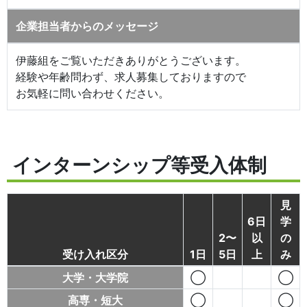
企業担当者からのメッセージ
伊藤組をご覧いただきありがとうございます。
経験や年齢問わず、求人募集しておりますので
お気軽に問い合わせください。
インターンシップ等受入体制
見
6日
学
2〜
以
の
受け入れ区分
1日
5日
上
み
大学・大学院
◯
◯
高専・短大
◯
◯