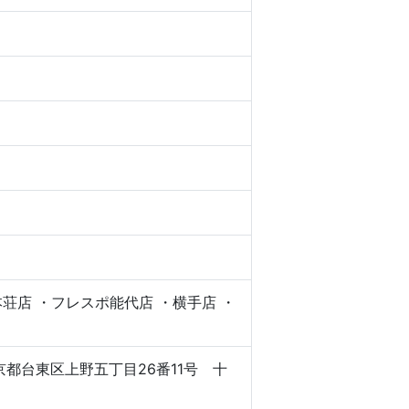
荘店 ・フレスポ能代店 ・横手店 ・
京都台東区上野五丁目26番11号 十