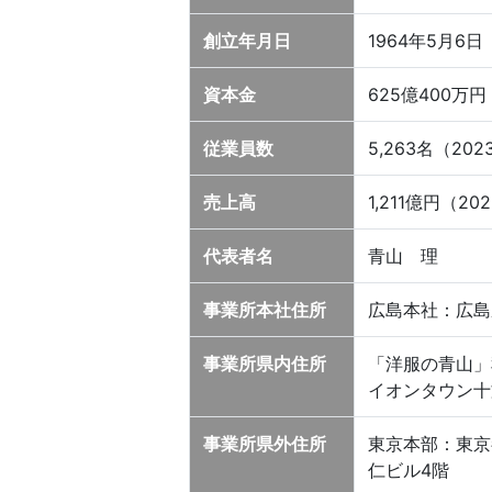
創立年月日
1964年5月6日
資本金
625億400万円
従業員数
5,263名（2
売上高
1,211億円（2
代表者名
青山 理
事業所本社住所
広島本社：広島県
事業所県内住所
「洋服の青山」
イオンタウン十
事業所県外住所
東京本部：東京
仁ビル4階