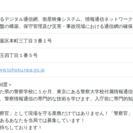
るデジタル通信網、衛星映像システム、情報通信ネットワーク
盤の構築、保守管理及び災害・事故現場における通信網の確保
葉区本町三丁目３番１号
王四丁目１番５号
ww.tohoku.npa.go.jp
制度＞
た県の警察学校に１か月、東京にある警察大学校付属情報通信
、警察情報通信の専門的な技術を学びます。入庁前に専門的知
察官」として現場を守る業務だけではありません！「警察官」
あるあなたを当局では募集しています！
待ちしております！