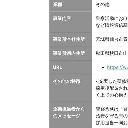
業種
その他
事業内容
警察活動におけ
など情報通信基
事業所本社住所
宮城県仙台市青
事業所県内住所
秋田県秋田市山
URL
https://w
その他の特徴
<充実した研修
採用後配属され
く上での心構え
企業担当者から
警察業務は「警
のメッセージ
治安を守る志の
採用担当一同お