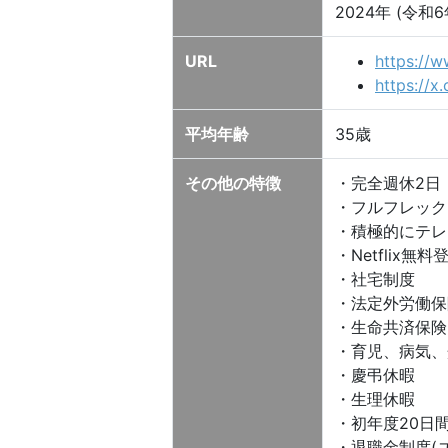
2024年 (令和
URL
https://w
https://x
平均年齢
35歳
その他の特徴
・完全週休2日
・フルフレック
・積極的にテレ
・Netflix無料
・社宅制度
・法定外労働保
・生命共済保険
・育児、病気、
・慶弔休暇
・生理休暇
・初年度20日
・退職金制度(