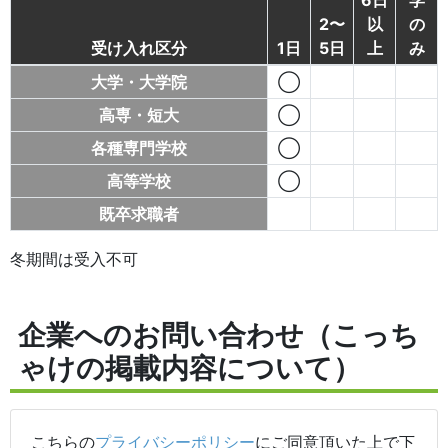
2〜
以
の
受け入れ区分
1日
5日
上
み
大学・大学院
◯
高専・短大
◯
各種専門学校
◯
高等学校
◯
既卒求職者
冬期間は受入不可
企業へのお問い合わせ（こっち
ゃけの掲載内容について）
こちらの
プライバシーポリシー
にご同意頂いた上で下