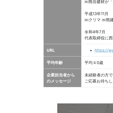
㈱熊谷建材が「
平成13年11月
㈱クリマ ㈱熊
令和4年7月
代表取締役に西
URL
https://w
平均年齢
平均４0歳
企業担当者から
未経験者の方で
のメッセージ
ご応募お待ちし