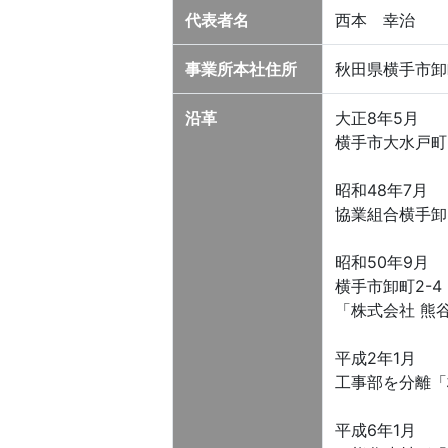
代表者名
西本 幸治
事業所本社住所
秋田県横手市卸町
沿革
大正8年5月
横手市大水戸町
昭和48年7月
協業組合横手卸
昭和50年9月
横手市卸町2-
「株式会社 熊
平成2年1月
工事部を分離「
平成6年1月