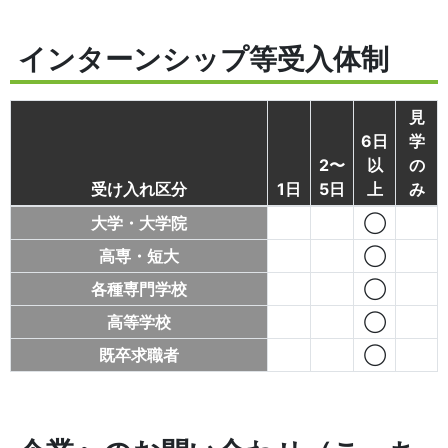
インターンシップ等受入体制
見
6日
学
2〜
以
の
受け入れ区分
1日
5日
上
み
大学・大学院
◯
高専・短大
◯
各種専門学校
◯
高等学校
◯
既卒求職者
◯