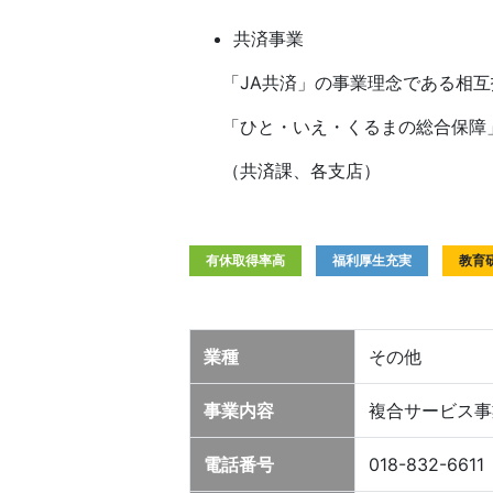
共済事業
「JA共済」の事業理念である相
「ひと・いえ・くるまの総合保障
（共済課、各支店）
有休取得率高
福利厚生充実
教育
業種
その他
事業内容
複合サービス事
電話番号
018-832-6611