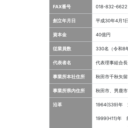
FAX番号
018-832-6622
創立年月日
平成30年4月
資本金
40億円
従業員数
330名（令和
代表者名
代表理事組合長
事業所本社住所
秋田市千秋矢留
事業所県内住所
秋田市、男鹿市
沿革
1964(S39
1999(H11
JA秋田み