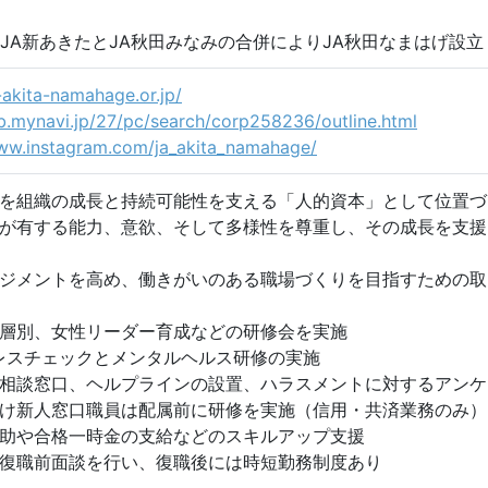
)年 JA新あきたとJA秋田みなみの合併によりJA秋田なまはげ設立
a-akita-namahage.or.jp/
ob.mynavi.jp/27/pc/search/corp258236/outline.html
www.instagram.com/ja_akita_namahage/
を組織の成長と持続可能性を支える「人的資本」として位置づ
が有する能力、意欲、そして多様性を尊重し、その成長を支援
ジメントを高め、働きがいのある職場づくりを目指すための取
層別、女性リーダー育成などの研修会を実施
レスチェックとメンタルヘルス研修の実施
相談窓口、ヘルプラインの設置、ハラスメントに対するアンケ
け新人窓口職員は配属前に研修を実施（信用・共済業務のみ）
助や合格一時金の支給などのスキルアップ支援
復職前面談を行い、復職後には時短勤務制度あり