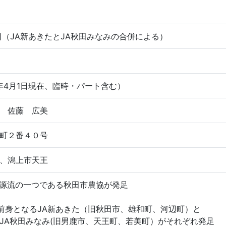
1日（JA新あきたとJA秋田みなみの合併による）
8年4月1日現在、臨時・パート含む）
 佐藤 広美
町２番４０号
、潟上市天王
)年 源流の一つである秋田市農協が発足
)年 前身となるJA新あきた（旧秋田市、雄和町、河辺町）と
なみ(旧男鹿市、天王町、若美町）がそれぞれ発足