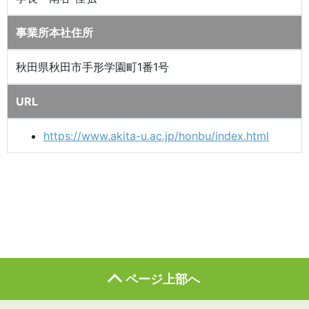
事業所本社住所
秋田県秋田市手形学園町1番1号
URL
https://www.akita-u.ac.jp/honbu/index.html
ページ上部へ