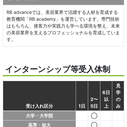
RB advanceでは、美容業界で活躍する人材を育成する
教育機関「RB academy」を運営しています。専門技術
はもちろん、接客力や実践力も学べる環境を整え、未来
の美容業界を支えるプロフェッショナルを育成していま
す。
インターンシップ等受入体制
見
6日
学
2〜
以
の
受け入れ区分
1日
5日
上
み
大学・大学院
◯
高専・短大
◯