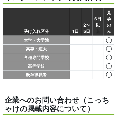
見
6日
学
2〜
以
の
受け入れ区分
1日
5日
上
み
大学・大学院
◯
高専・短大
◯
各種専門学校
◯
高等学校
◯
既卒求職者
◯
企業へのお問い合わせ（こっち
ゃけの掲載内容について）