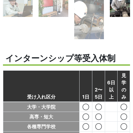
インターンシップ等受入体制
見
6日
学
2〜
以
の
受け入れ区分
1日
5日
上
み
大学・大学院
◯
◯
◯
高専・短大
◯
◯
◯
各種専門学校
◯
◯
◯