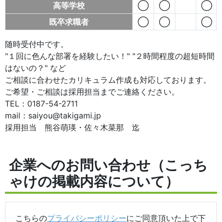
高等学校
◯
◯
◯
既卒求職者
◯
◯
◯
随時受付中です。
"１回に色んな部署を経験したい！" "２時間程度の超短時間
はないの？" など
ご相談に合わせたカリキュラム作成も対応しております。
ご希望・ご相談は採用担当までご連絡ください。
TEL：0187-54-2711
mail：saiyou@takigami.jp
採用担当 熊谷萌瑛・佐々木菜那 迄
企業へのお問い合わせ（こっち
ゃけの掲載内容について）
こちらの
プライバシーポリシー
にご同意頂いた上で下