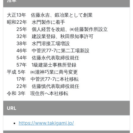
沿革
大正13年 佐藤永吉、鍛冶業として創業
昭和22年 水門製作に着手
25年 個人経営を改組、㈱佐藤製作所設立
32年 建設業登録、秋田県知事許可
38年 水門溶接工場増設
46年 中菅沢77-7に第二工場新設
54年 佐藤永代表取締役就任
57年 1級建築士事務所登録
平成 5年 ㈱瀧神巧業に商号変更
17年 中菅沢77-7に本社移転
22年 佐藤慎代表取締役就任
令和 3年 現住所へ本社移転
URL
https://www.takigami.jp/