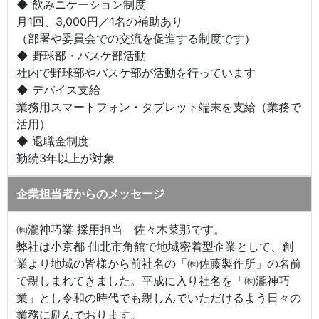
◆ 飲みニケーション制度
月1回、3,000円／1名の補助あり
（部署や委員会での交流を促進する制度です）
◆ 野球部・バスケ部活動
社内で野球部やバスケ部が活動を行っています
◆ デバイス支給
業務用スマートフォン・タブレット端末を支給（業務で
活用）
◆ 退職金制度
勤続3年以上が対象
企業担当者からのメッセージ
㈱瀧神巧業 採用担当 佐々木菜那です。
弊社は小京都 仙北市角館で地域密着型企業として、創
業より地域の皆様から前社名の「㈱佐藤製作所」の名前
で親しまれてきました。平成に入り社名を「㈱瀧神巧
業」とし令和の時代でも親しんでいただけるよう日々の
業務に励んでおります。