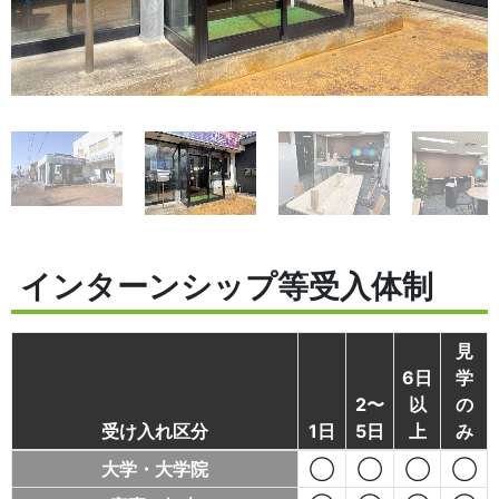
インターンシップ等受入体制
見
6日
学
2〜
以
の
受け入れ区分
1日
5日
上
み
大学・大学院
◯
◯
◯
◯