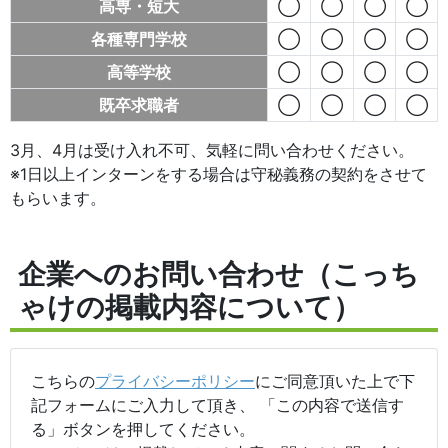
高専・短大
◯
◯
◯
◯
各種専門学校
◯
◯
◯
◯
高等学校
◯
◯
◯
◯
既卒求職者
◯
◯
◯
◯
3月、4月は受け入れ不可、気軽に問い合わせください。
※1日以上インターンをする場合は守秘義務の契約をさせて
もらいます。
企業へのお問い合わせ（こっち
ゃけの掲載内容について）
こちらの
プライバシーポリシー
にご同意頂いた上で下
記フォームにご入力して頂き、 「この内容で送信す
る」ボタンを押してください。