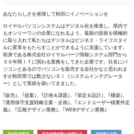
あなたらしさを発揮して秋田にイノベーションを
ロイヤルパソコンシステムはデジタル化を推進し、県内で
もオンリーワンの企業になれるよう、最新の技術を積極的
に取り入れて私たちはデジタルはビジネス・ライフスタイ
ルに変革をもたらすことができるように支援しています。
前身である株式会社ロイヤルパーツ情報システム部門から
３０年間ＩＴに関わる業務をしてきた企業です。社名にパ
ソコンとあるのでパソコンを販売する会社かなと思われま
すが秋田県では数少ないＳＩ（システムインテグレータ
ー）として実績を築いてきました。
｢販売｣、｢提案｣、｢計画＆課題｣、｢策定＆設計｣、｢構築｣、
｢運用保守支援戦略立案・企画｣、｢エンドユーザー様要件定
義｣、｢広報デザイン業務｣、｢WEBデザイン業務｣
有休取得率高
平均残業時間20時間以内
福利厚生充実